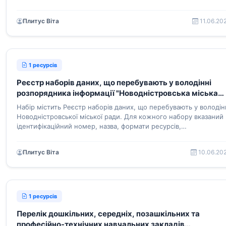
використання в мирний час
Плитус Віта
11.06.20
1 ресурсів
Реєстр наборів даних, що перебувають у володінні
розпорядника інформації "Новодністровська міська
рада"
Набір містить Реєстр наборів даних, що перебувають у володін
Новодністровської міської ради. Для кожного набору вказаний
ідентифікаційний номер, назва, формати ресурсів,
гіперпосилання на сторінку набору й інші метадані
Плитус Віта
10.06.20
1 ресурсів
Перелік дошкільних, середніх, позашкільних та
професійно-технічних навчальних закладів