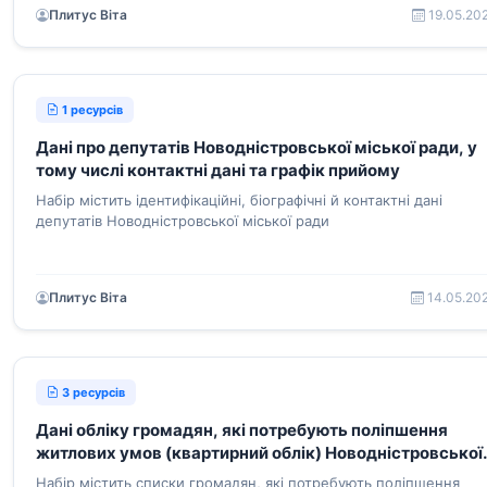
робіт та інше
Плитус Віта
19.05.20
1 ресурсів
Дані про депутатів Новодністровської міської ради, у
тому числі контактні дані та графік прийому
Набір містить ідентифікаційні, біографічні й контактні дані
депутатів Новодністровської міської ради
Плитус Віта
14.05.20
3 ресурсів
Дані обліку громадян, які потребують поліпшення
житлових умов (квартирний облік) Новодністровської
міської ради
Набір містить списки громадян, які потребують поліпшення