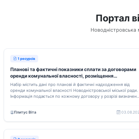
Портал в
Новодністровська 
1 ресурсів
Планові та фактичні показники сплати за договорами
оренди комунальної власності, розміщення
тимчасових споруд, розміщення рекламних засобів
Набір містить дані про планові й фактичні надходження від
Новодністровської міської ради
оренди комунальної власності Новодністровської міської ради.
Інформація подається по кожному договору у розрізі визначен
періодів сплати.
Плитус Віта
03.08.20