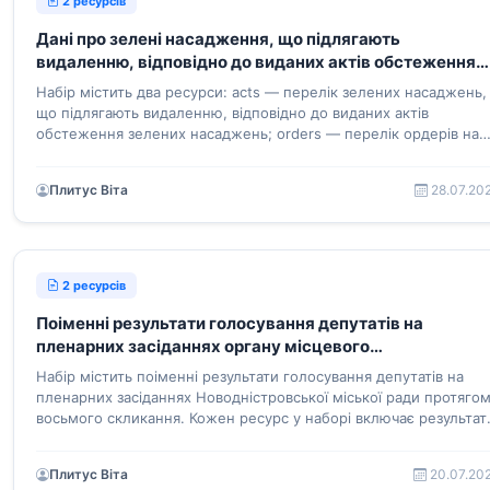
2 ресурсів
Дані про зелені насадження, що підлягають
видаленню, відповідно до виданих актів обстеження
зелених насаджень Новодністровської міської ради
Набір містить два ресурси: acts — перелік зелених насаджень,
що підлягають видаленню, відповідно до виданих актів
обстеження зелених насаджень; orders — перелік ордерів на
видалення зелених насаджень
Плитус Віта
28.07.20
2 ресурсів
Поіменні результати голосування депутатів на
пленарних засіданнях органу місцевого
самоврядування – Новодністровської міської ради
Набір містить поіменні результати голосування депутатів на
пленарних засіданнях Новодністровської міської ради протяго
восьмого скликання. Кожен ресурс у наборі включає результат
поіменного голосування протягом одного засідання
Плитус Віта
20.07.20