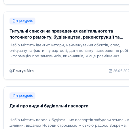
1 ресурсів
Титульні списки на проведення капітального та
поточного ремонту, будівництва, реконструкції та
благоустрою Новодністровської міської ради
Набір містить ідентифікатори, найменування об’єктів, опис,
очікувану та фактичну вартості, дати початку і завершення робіт
інформацію про замовників, виконавців, місце розміщення
об’єктів на території Новодністровської ТГ Дністровського р-ну
Чернівецької обл.
Плитус Віта
26.06.20
1 ресурсів
Дані про видані будівельні паспорти
Набір містить перелік будівельних паспортів забудови земельн
ділянки, виданих Новодністроською міською радою. Зокрема,