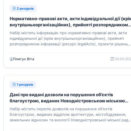
2 ресурсів
Нормативно-правові акти, акти індивідуальної дії (крі
внутрішньоорганізаційних), прийняті розпорядником
інформації, проекти нормативно-правових актів,
Набір містить інформацію про нормативно-правові акти, акти
інформація, визначена законодавством про засади
індивідуальної дії (крім внутрішньоорганізаційних), прийняті
регуляторної політики
розпорядником інформації (ресурс legalActs), проєкти рішень,
що підлягають обговоренню (ресурс projects), а також
документ розпорядника інформації про визначення
Плитус Віта
26.05.20
відповідальної особи (осіб) розпорядника інформації (ресурс
document)
1 ресурсів
Дані про видані дозволи на порушення об’єктів
благоустрою, виданих Новодністровською міською
радою
Набір містить перелік дозволів на порушення об'єктів
благоустрою, виданих відділом архітектури, містобудування,
земельних відносин та екології Новодністровської міської ради
Зокрема, дані про об’єкти благоустрою, замовників, вид і стро