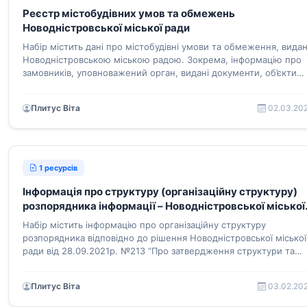
Реєстр містобудівних умов та обмежень
Новодністровської міської ради
Набір містить дані про містобудівні умови та обмеження, видан
Новодністровською міською радою. Зокрема, інформацію про
замовників, уповноважений орган, видані документи, об’єкти
будівництва, зміни тощо
Плитус Віта
02.03.20
1 ресурсів
Інформація про структуру (організаційну структуру)
розпорядника інформації – Новодністровської міської
ради
Набір містить інформацію про організаційну структуру
розпорядника відповідно до рішення Новодністровської міської
ради від 28.09.2021р. №213 “Про затвердження структури та
загальної чисельності Новодністровської міської ради” (зі
змінами, ріш. №28 від 22.02.2022р.)
Плитус Віта
03.02.20