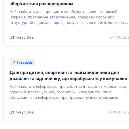
зберігається розпорядником
Набір містить дані про систему обліку та види інформації.
Зокрема, програмне забезпечення, посадову особу або
структурний підрозділ, що відповідає за внесення інформації,
посилання на веб-ресурс, що дає доступ до системи тощо
Плитус Віта
11.06.20
1 ресурсів
Дані про дитячі, спортивні та інші майданчики для
дозвілля та відпочинку, що перебувають у комунальні
власності Новодністровської ТГТГ
Набір містить інформацію про спортивні та дитячі майданчики,
адреси їх розташування, географічні координати, опис
обладнання та інформацію про проведену інвентаризацію
включно із посиланнями на ескізи та паспорти об’єктів.
Плитус Віта
08.06.20