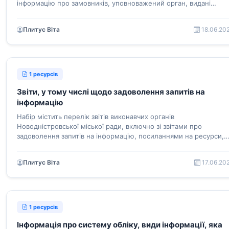
інформацію про замовників, уповноважений орган, видані
документи, об’єкти будівництва тощо
Плитус Віта
18.06.20
1 ресурсів
Звіти, у тому числі щодо задоволення запитів на
інформацію
Набір містить перелік звітів виконавчих органів
Новодністровської міської ради, включно зі звітами про
задоволення запитів на інформацію, посиланнями на ресурси,
що оприлюднені в мережі Інтернет.
Плитус Віта
17.06.20
1 ресурсів
Інформація про систему обліку, види інформації, яка