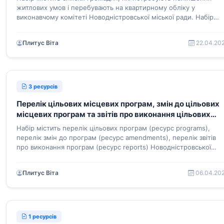
житлових умов і перебувають на квартирному обліку у
виконавчому комітеті Новодністровської міської ради. Набір
включає три ресурси: Книга обліку осіб, які перебувають на
черзі на одержання жилих приміщень (ресурс line); Список осі
Плитус Віта
22.04.20
які користуються правом першочергового одержання жилих
приміщень (ресурс priorityLine); Список громадян, які
користуються правом позачергового одержання жилих
приміщень (ресурс outOfLine)
3 ресурсів
Перелік цільових місцевих програм, змін до цільових
місцевих програм та звітів про виконання цільових
місцевих програм Новодністровської міської ради
Набір містить перелік цільових програм (ресурс programs),
перелік змін до програм (ресурс amendments), перелік звітів
про виконання програм (ресурс reports) Новодністровської
міської ради, у тому числі посилання на оприлюднені ресурси 
мережі Інтернет
Плитус Віта
06.04.20
1 ресурсів