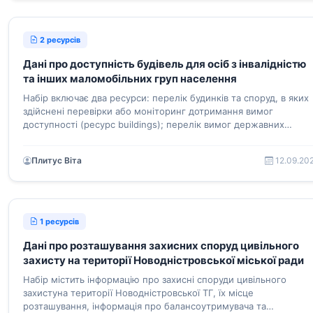
2 ресурсів
Дані про доступність будівель для осіб з інвалідністю
та інших маломобільних груп населення
Набір включає два ресурси: перелік будинків та споруд, в яких
здійснені перевірки або моніторинг дотримання вимог
доступності (ресурс buildings); перелік вимог державних
будівельних норм і стан їх дотримання в будівлях та спорудах
(ресурс norms)
Плитус Віта
12.09.20
1 ресурсів
Дані про розташування захисних споруд цивільного
захисту на території Новодністровської міської ради
Набір містить інформацію про захисні споруди цивільного
захистуна території Новодністровської ТГ, їх місце
розташування, інформація про балансоутримувача та