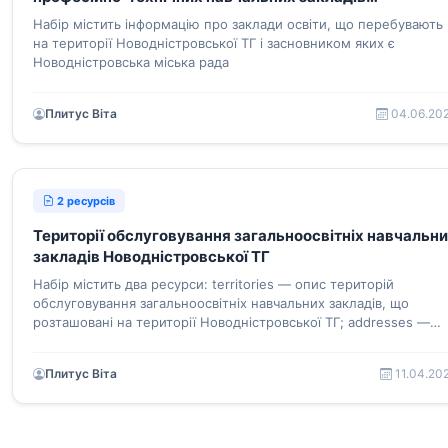
Новодністровської міської ради і статистична
Набір містить інформацію про заклади освіти, що перебувають
інформація щодо них
на території Новодністровської ТГ і засновником яких є
Новодністровська міська рада
Плитус Віта
04.06.20
2 ресурсів
Території обслуговування загальноосвітніх навчальн
закладів Новодністровської ТГ
Набір містить два ресурси: territories — опис територій
обслуговування загальноосвітніх навчальних закладів, що
розташовані на території Новодністровської ТГ; addresses —
віднесення адрес до територій обслуговування
Плитус Віта
11.04.20